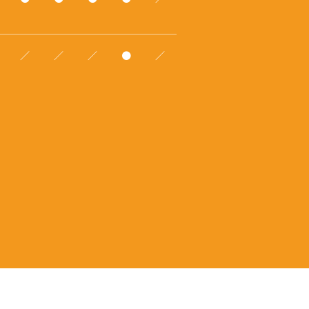
／
／
／
●
／