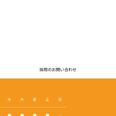
採用のお問い合わせ
水
木
金
土
日
●
●
●
●
／