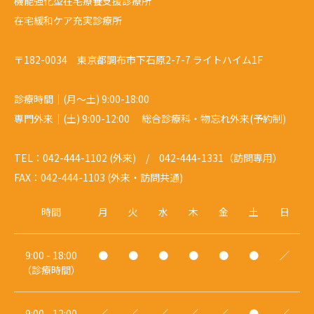
機能強化型在宅療養支援診療所
在宅緩和ケア充実診療所
〒182-0034 東京都調布市下石原2-7-7 ライトハイム1F
診療時間｜(月～土) 9:00-18:00
専門外来｜(土) 9:00-12:00 総合診療科・物忘れ外来(予約制)
TEL：042-444-1102 (外来) / 042-444-1331（訪問専用）
FAX：042-444-1103 (外来・訪問共通)
時間
月
火
水
木
金
土
日
9:00 - 18:00
●
●
●
●
●
●
／
（診療時間）
9:00 - 12:00
／
／
／
／
／
●
／